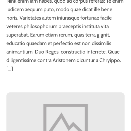
Nihil enim iam habes, quod ad corpus referas; Te enim
iudicem aequum puto, modo quae dicat ille bene
noris. Varietates autem iniurasque fortunae facile
veteres philosophorum praeceptis instituta vita
superabat. Earum etiam rerum, quas terra gignit,
educatio quaedam et perfectio est non dissimilis
animantium. Duo Reges: constructio interrete. Quae
diligentissime contra Aristonem dicuntur a Chryippo.
[…]