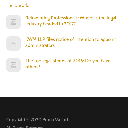
Hello world!
Reinventing Professionals: Where is the legal
industry headed in 2017?
KWM LLP files notice of intention to appoint
administrators
The top legal stories of 2016: Do you have
others?
Copyright © 2020
Bruno Weibel
All Rights Reserved