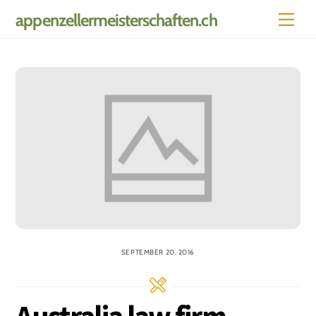
Skip
Men
appenzellermeisterschaften.ch
to
content
SEPTEMBER 20, 2016
Australia law firm