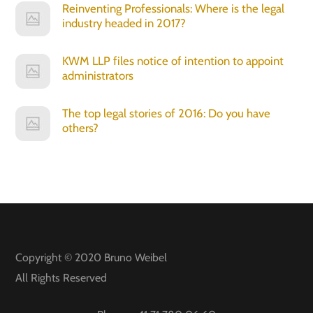
Reinventing Professionals: Where is the legal
industry headed in 2017?
KWM LLP files notice of intention to appoint
administrators
The top legal stories of 2016: Do you have
others?
Copyright © 2020
Bruno Weibel
All Rights Reserved