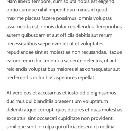
Nam libero tempore, cum soluta nobis est eligendi
optio cumque nihil impedit quo minus id quod
maxime placeat facere possimus, omnis voluptas
assumenda est, omnis dolor repellendus. Temporibus
autem quibusdam et aut officiis debitis aut rerum
necessitatibus saepe eveniet ut et voluptates
repudiandae sint et molestiae non recusandae. Itaque
earum rerum hic tenetur a sapiente delectus, ut aut
reiciendis voluptatibus maiores alias consequatur aut
perferendis doloribus asperiores repellat.
At vero eos et accusamus et iusto odio dignissimos
ducimus qui blanditiis praesentium voluptatum
deleniti atque corrupti quos dolores et quas molestias
excepturi sint occaecati cupiditate non provident,
similique sunt in culpa qui officia deserunt mollitia