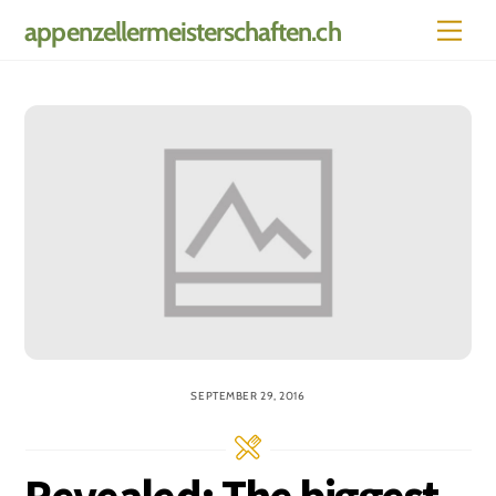
Skip
Men
appenzellermeisterschaften.ch
to
content
SEPTEMBER 29, 2016
Revealed: The biggest